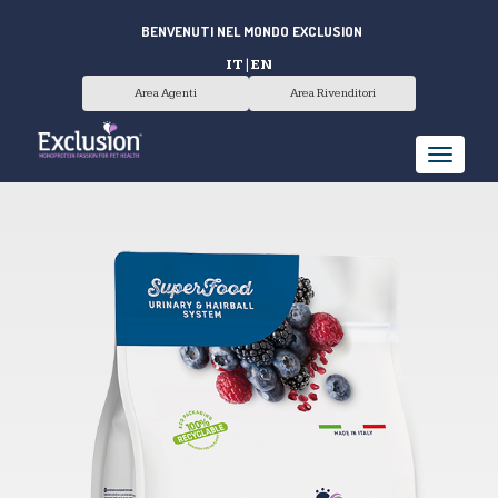
BENVENUTI NEL MONDO EXCLUSION
IT
|
EN
Area Agenti
Area Rivenditori
T
o
g
g
l
e
n
a
v
i
g
a
t
i
o
n