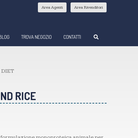
Area Agenti
Area Rivenditori
BLOG
TROVA NEGOZIO
CONTATTI
 DIET
ND RICE
n formulazione monoproteica animale per