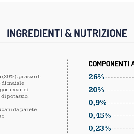
INGREDIENTI & NUTRIZIONE
COMPONENTI A
26%
i (20%), grasso di
e di maiale
20%
ligosaccaridi
 di potassio,
0,9%
ucani da parete
0,45%
ae
0,23%