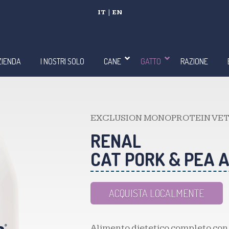
IT
|
EN
ZIENDA
I NOSTRI SOLO
CANE
GATTO
RAZIONE
EXCLUSION MONOPROTEIN VET
RENAL
CAT PORK & PEA A
ACQUISTA LOCALMENTE
Alimento dietetico completo co