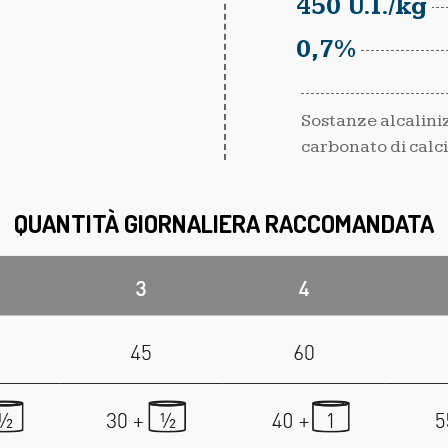
450 U.I./kg
0,7%
Sostanze alcaliniz
carbonato di calc
QUANTITÀ GIORNALIERA RACCOMANDATA