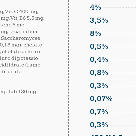
4%
mg, Vit. C 400 mg,
mg, Vit. B6 5,5 mg,
3,5%
otene 5 mg,
 mg, L-carnitina
8%
nio Saccharomyces
0,18 mg), chelato
0,5%
 chelato di ferro
duro di potassio
0,4%
cidi idrato (rame
di idrato
0,8%
0,3%
vegetali 180 mg.
0,07%
0,7%
0,3%