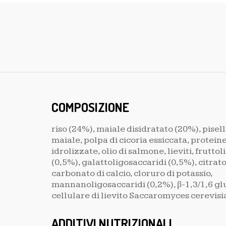
COMPOSIZIONE
riso (24%), maiale disidratato (20%), pisell
maiale, polpa di cicoria essiccata, protein
idrolizzate, olio di salmone, lieviti, frutto
(0,5%), galattoligosaccaridi (0,5%), citrato
carbonato di calcio, cloruro di potassio,
mannanoligosaccaridi (0,2%), β-1,3/1,6 gl
cellulare di lievito Saccaromyces cerevisi
ADDITIVI NUTRIZIONALI