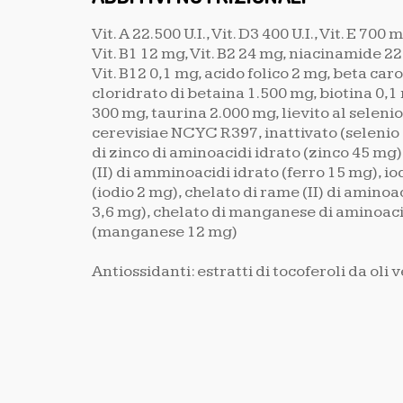
Vit. A 22.500 U.I., Vit. D3 400 U.I., Vit. E 700 
Vit. B1 12 mg, Vit. B2 24 mg, niacinamide 22 
Vit. B12 0,1 mg, acido folico 2 mg, beta car
cloridrato di betaina 1.500 mg, biotina 0,1
300 mg, taurina 2.000 mg, lievito al sele
cerevisiae NCYC R397, inattivato (selenio 
di zinco di aminoacidi idrato (zinco 45 mg),
(II) di amminoacidi idrato (ferro 15 mg), io
(iodio 2 mg), chelato di rame (II) di aminoa
3,6 mg), chelato di manganese di aminoaci
(manganese 12 mg)
Antiossidanti: estratti di tocoferoli da oli 