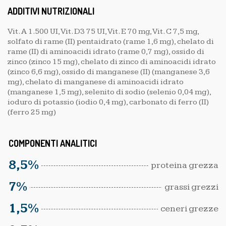
tacchino (90%), riso, piselli, olio di camelina, olio di oliva
(0,1%), polpa di cicoria disidratata (0,1%), canapa,
melagrana disidratata (0,01%), pomodoro disidratato
(0,01%), broccolo disidratato (0,01%), β-1,3 glucani da
alga Euglena gracilis, glucosamina, yucca schidigera,
solfato di condroitina
ADDITIVI NUTRIZIONALI
Vit. A 1.500 UI, Vit. D3 75 UI, Vit. E 70 mg, Vit. C 7,5 mg,
solfato di rame (II) pentaidrato (rame 1,6 mg), chelato di
rame (II) di aminoacidi idrato (rame 0,7 mg), ossido di
zinco (zinco 15 mg), chelato di zinco di aminoacidi idrato
(zinco 6,6 mg), ossido di manganese (II) (manganese 3,6
mg), chelato di manganese di aminoacidi idrato
(manganese 1,5 mg), selenito di sodio (selenio 0,04 mg),
ioduro di potassio (iodio 0,4 mg), carbonato di ferro (II)
(ferro 25 mg)
COMPONENTI ANALITICI