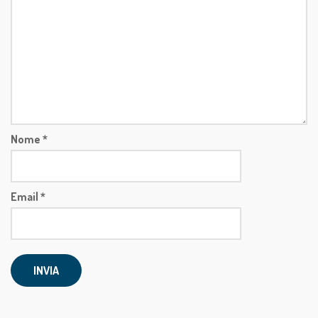
obbligatori sono contrassegnati
*
Il tuo voto
La tua recensione
*
Nome
*
Email
*