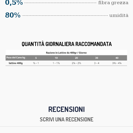
8,5%
proteina grezza
7%
grassi grezzi
1,5%
ceneri grezze
0,5%
fibra grezza
80%
umidità
QUANTITÀ GIORNALIERA RACCOMANDATA