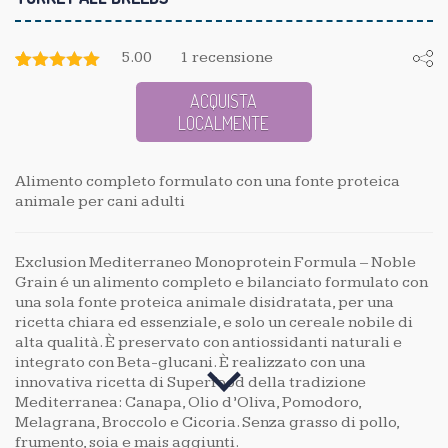
5.00
1
recensione
5.00
5
1
Voto di
ACQUISTA
Basato
su
LOCALMENTE
recensioni
Alimento completo formulato con una fonte proteica
animale per cani adulti
Exclusion Mediterraneo Monoprotein Formula – Noble
Grain é un alimento completo e bilanciato formulato con
una sola fonte proteica animale disidratata, per una
ricetta chiara ed essenziale, e solo un cereale nobile di
alta qualità. È preservato con antiossidanti naturali e
integrato con Beta-glucani. È realizzato con una
innovativa ricetta di Superfood della tradizione
Mediterranea: Canapa, Olio d’Oliva, Pomodoro,
Melagrana, Broccolo e Cicoria. Senza grasso di pollo,
frumento, soia e mais aggiunti.