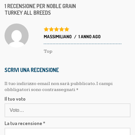
RECENSIONI
SCRIVI UNA RECENSIONE
1 RECENSIONE PER
NOBLE GRAIN
TURKEY ALL BREEDS
Valutato
MASSIMILIANO
5
1 ANNO AGO
su 5
Top
SCRIVI UNA RECENSIONE
Il tuo indirizzo email non sarà pubblicato.
I campi