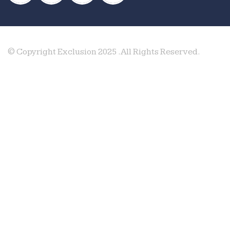
Via Romea, 10 – 30010 Monsole di Cona (VE)
Tel:
+39 0426 59140
P.IVA: 02417250277
Cookie Policy & Privacy
Whistleblowing
© Copyright Exclusion 2025 .All Rights Reserved.