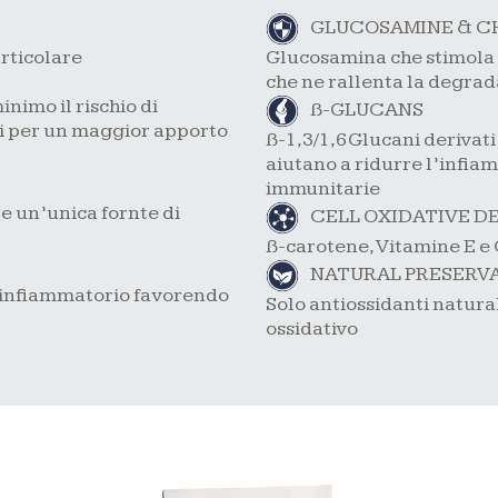
GLUCOSAMINE & C
articolare
Glucosamina che stimola l
che ne rallenta la degra
nimo il rischio di
ß-GLUCANS
ti per un maggior apporto
ß-1,3/1,6 Glucani derivat
aiutano a ridurre l’infia
immunitarie
e un’unica fornte di
CELL OXIDATIVE D
ß-carotene, Vitamine E e C
NATURAL PRESERV
 infiammatorio favorendo
Solo antiossidanti natura
ossidativo