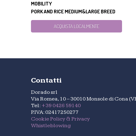
MOBILITY
PORK AND RICE MEDIUM&LARGE BREED
ACQUISTA LOCALMENTE
Contatti
Dorado srl
Via Romea, 10 – 30010 Monsole di Cona (V
Tel:
+39 0426 59140
P.IVA: 02417250277
Cookie Policy & Privacy
Whistleblowing