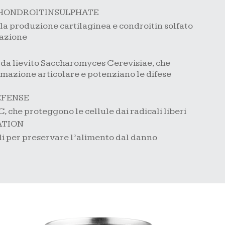
HONDROITINSULPHATE
a produzione cartilaginea e condroitin solfato
dazione
i da lievito Saccharomyces Cerevisiae, che
mmazione articolare e potenziano le difese
EFENSE
, che proteggono le cellule dai radicali liberi
ATION
li per preservare l’alimento dal danno