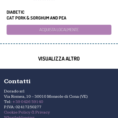
DIABETIC
CAT PORK & SORGHUM AND PEA
ACQUISTA LOCALMENTE
VISUALIZZA ALTRO
Contatti
Dorado srl
Via Romea, 10 – 30010 Monsole di Cona (VE)
Tel:
+39 0426 59140
P.IVA: 02417250277
Cookie Policy & Privacy
Whistleblowing